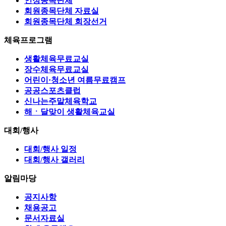
인정종목단체
회원종목단체 자료실
회원종목단체 회장선거
체육프로그램
생활체육무료교실
장수체육무료교실
어린이·청소년 여름무료캠프
공공스포츠클럽
신나는주말체육학교
해ㆍ달맞이 생활체육교실
대회/행사
대회/행사 일정
대회/행사 갤러리
알림마당
공지사항
채용공고
문서자료실