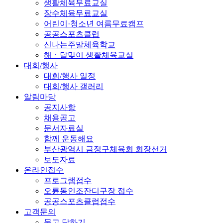
생활체육무료교실
장수체육무료교실
어린이·청소년 여름무료캠프
공공스포츠클럽
신나는주말체육학교
해ㆍ달맞이 생활체육교실
대회/행사
대회/행사 일정
대회/행사 갤러리
알림마당
공지사항
채용공고
문서자료실
함께 운동해요
부산광역시 금정구체육회 회장선거
보도자료
온라인접수
프로그램접수
오륜동인조잔디구장 접수
공공스포츠클럽접수
고객문의
묻고 답하기