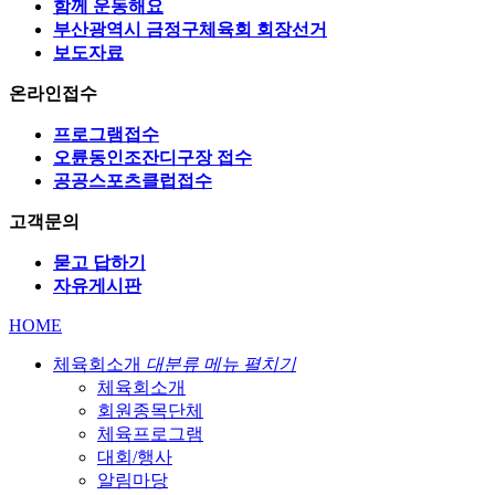
함께 운동해요
부산광역시 금정구체육회 회장선거
보도자료
온라인접수
프로그램접수
오륜동인조잔디구장 접수
공공스포츠클럽접수
고객문의
묻고 답하기
자유게시판
HOME
체육회소개
대분류 메뉴 펼치기
체육회소개
회원종목단체
체육프로그램
대회/행사
알림마당