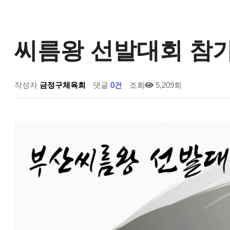
씨름왕 선발대회 참
작성자
금정구체육회
댓글
0건
조회
5,209회