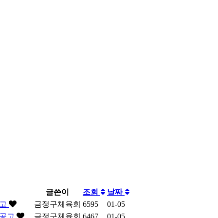
글쓴이
조회
날짜
공고
금정구체육회
6595
01-05
 공고
금정구체육회
6467
01-05