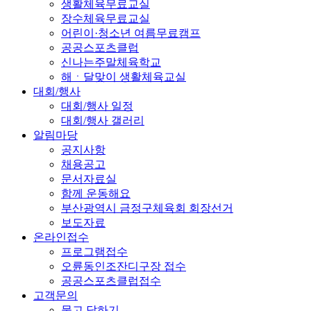
생활체육무료교실
장수체육무료교실
어린이·청소년 여름무료캠프
공공스포츠클럽
신나는주말체육학교
해ㆍ달맞이 생활체육교실
대회/행사
대회/행사 일정
대회/행사 갤러리
알림마당
공지사항
채용공고
문서자료실
함께 운동해요
부산광역시 금정구체육회 회장선거
보도자료
온라인접수
프로그램접수
오륜동인조잔디구장 접수
공공스포츠클럽접수
고객문의
묻고 답하기