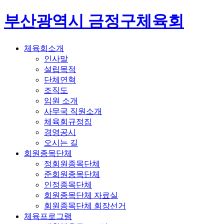
부산광역시 금정구체육회
체육회소개
인사말
설립목적
단체연혁
조직도
임원 소개
사무국 직원소개
체육회규정집
경영공시
오시는 길
회원종목단체
정회원종목단체
준회원종목단체
인정종목단체
회원종목단체 자료실
회원종목단체 회장선거
체육프로그램