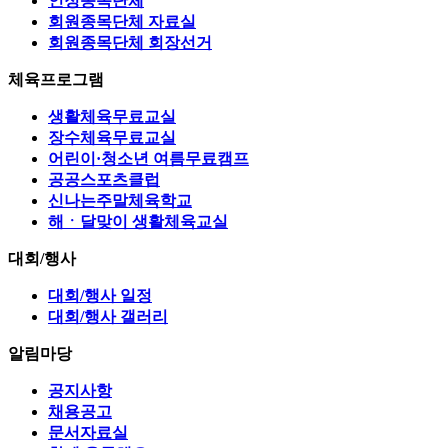
인정종목단체
회원종목단체 자료실
회원종목단체 회장선거
체육프로그램
생활체육무료교실
장수체육무료교실
어린이·청소년 여름무료캠프
공공스포츠클럽
신나는주말체육학교
해ㆍ달맞이 생활체육교실
대회/행사
대회/행사 일정
대회/행사 갤러리
알림마당
공지사항
채용공고
문서자료실