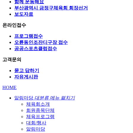
함께 운동해요
부산광역시 금정구체육회 회장선거
보도자료
온라인접수
프로그램접수
오륜동인조잔디구장 접수
공공스포츠클럽접수
고객문의
묻고 답하기
자유게시판
HOME
알림마당
대분류 메뉴 펼치기
체육회소개
회원종목단체
체육프로그램
대회/행사
알림마당