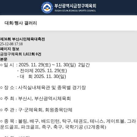
대회/행사 갤러리
제36회 부산시민체육대축전
25-12-08 17:18
페이지 정보
금정구체육회
1,022회
0건
본문
○
: 2025. 11. 29(토) ~ 11. 30(일)
2일간
일 시
- 전야제 2025. 11. 29(토)
- 대 회 2025. 11. 30(일)
○ 장 소 : 사직실내체육관 및 종목별 경기장
○ 주 최 : 부산시,
부산광역시체육회
○ 주 관 : 구·군체육회, 회원종목단체
○ 종 목 :
볼링, 배구, 배드민턴, 탁구, 태권도, 테니스, 게이트볼, 그라
운드골프, 파크골프, 족구, 축구, 국학기공
(12
개종목
)