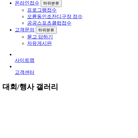
온라인접수
하위분류
프로그램접수
오륜동인조잔디구장 접수
공공스포츠클럽접수
고객문의
하위분류
묻고 답하기
자유게시판
사이트맵
고객센터
대회/행사 갤러리
전체 369건
1 페이지
369
2026 부산광역시 다문화가