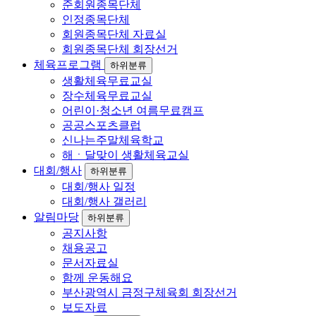
준회원종목단체
인정종목단체
회원종목단체 자료실
회원종목단체 회장선거
체육프로그램
하위분류
생활체육무료교실
장수체육무료교실
어린이·청소년 여름무료캠프
공공스포츠클럽
신나는주말체육학교
해ㆍ달맞이 생활체육교실
대회/행사
하위분류
대회/행사 일정
대회/행사 갤러리
알림마당
하위분류
공지사항
채용공고
문서자료실
함께 운동해요
부산광역시 금정구체육회 회장선거
보도자료