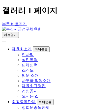
갤러리 1 페이지
본문 바로가기
메뉴열기
체육회소개
하위분류
인사말
설립목적
단체연혁
조직도
임원 소개
사무국 직원소개
체육회규정집
경영공시
오시는 길
회원종목단체
하위분류
정회원종목단체